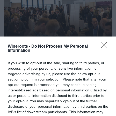
Wineroots -
Do Not Process My Personal
Information
Umbria Top Wines al Bellavita
Expo di Amsterdam
If you wish to opt-out of the sale, sharing to third parties, or
processing of your personal or sensitive information for
targeted advertising by us, please use the below opt-out
section to confirm your selection. Please note that after your
opt-out request is processed you may continue seeing
LUN 13 GENNAIO 2020
interest-based ads based on personal information utilized by
us or personal information disclosed to third parties prior to
your opt-out. You may separately opt-out of the further
disclosure of your personal information by third parties on the
WINE LOVERS
IAB’s list of downstream participants. This information may