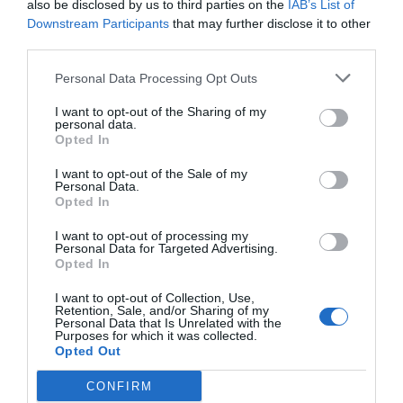
also be disclosed by us to third parties on the
IAB’s List of
Downstream Participants
that may further disclose it to other
third parties.
Rotaria, una piattaforma
enoculturale nel cuore del
Personal Data Processing Opt Outs
Roero
MAR 25 NOVEMBRE 2025
I want to opt-out of the Sharing of my
personal data.
Opted In
I want to opt-out of the Sale of my
Personal Data.
Un nuovo Cda per Demeter
Opted In
con la riconferma del
presidente Enrico Amico
I want to opt-out of processing my
GIO 5 GIUGNO 2025
Personal Data for Targeted Advertising.
Opted In
I want to opt-out of Collection, Use,
Retention, Sale, and/or Sharing of my
Personal Data that Is Unrelated with the
Purposes for which it was collected.
Il Gruppo ARGEA
Opted Out
acquisisce WinesU con
l'obiettivo di rafforzare il
CONFIRM
LUN 24 FEBBRAIO 2025
posizionamento negli Stati