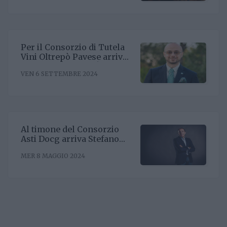
Uniti
Per il Consorzio di Tutela
Vini Oltrepò Pavese arriva
il nuovo direttore. È
VEN 6 SETTEMBRE 2024
Riccardo Binda
Al timone del Consorzio
Asti Docg arriva Stefano
Ricagno. Incentivare la
MER 8 MAGGIO 2024
sinergia associativa e far
bene sul mercato, questa la
mission