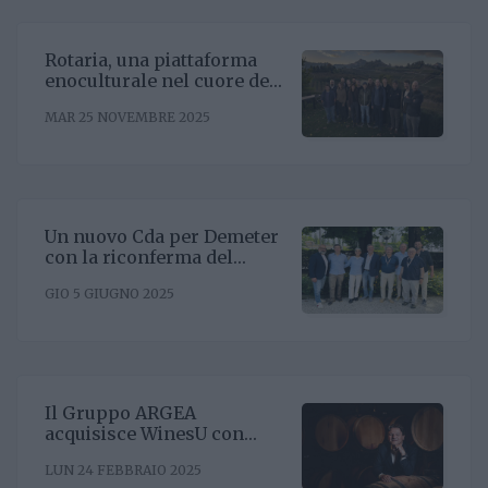
Rotaria, una piattaforma
enoculturale nel cuore del
Roero
MAR 25 NOVEMBRE 2025
Un nuovo Cda per Demeter
con la riconferma del
presidente Enrico Amico
GIO 5 GIUGNO 2025
Il Gruppo ARGEA
acquisisce WinesU con
l'obiettivo di rafforzare il
LUN 24 FEBBRAIO 2025
posizionamento negli Stati