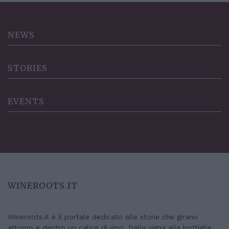
NEWS
STORIES
EVENTS
WINEROOTS.IT
Wineroots.it è il portale dedicato alle storie che girano
attorno e dentro un calice di vino. Dalla vigna alla bottiglia