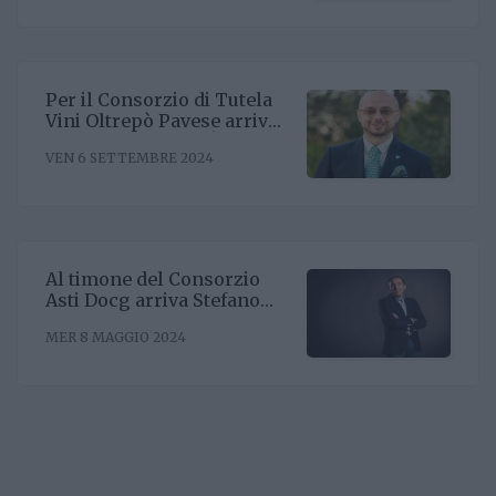
Uniti
Per il Consorzio di Tutela
Vini Oltrepò Pavese arriva
il nuovo direttore. È
VEN 6 SETTEMBRE 2024
Riccardo Binda
Al timone del Consorzio
Asti Docg arriva Stefano
Ricagno. Incentivare la
MER 8 MAGGIO 2024
sinergia associativa e far
bene sul mercato, questa la
mission