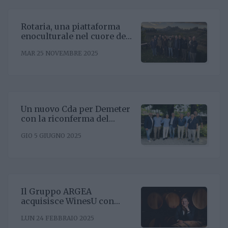
Rotaria, una piattaforma
enoculturale nel cuore del
Roero
MAR 25 NOVEMBRE 2025
Un nuovo Cda per Demeter
con la riconferma del
presidente Enrico Amico
GIO 5 GIUGNO 2025
Il Gruppo ARGEA
acquisisce WinesU con
l'obiettivo di rafforzare il
LUN 24 FEBBRAIO 2025
posizionamento negli Stati