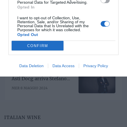
Personal Data for Targeted Advertising.
Uniti
Opted In
I want to opt-out of Collection, Use,
Retention, Sale, and/or Sharing of my
Personal Data that Is Unrelated with the
Per il Consorzio di Tutela
Purposes for which it was collected.
Vini Oltrepò Pavese arriva
Opted Out
il nuovo direttore. È
VEN 6 SETTEMBRE 2024
Riccardo Binda
CONFIRM
Data Deletion
Data Access
Privacy Policy
Al timone del Consorzio
Asti Docg arriva Stefano
Ricagno. Incentivare la
MER 8 MAGGIO 2024
sinergia associativa e far
bene sul mercato, questa la
mission
ITALIAN WINE