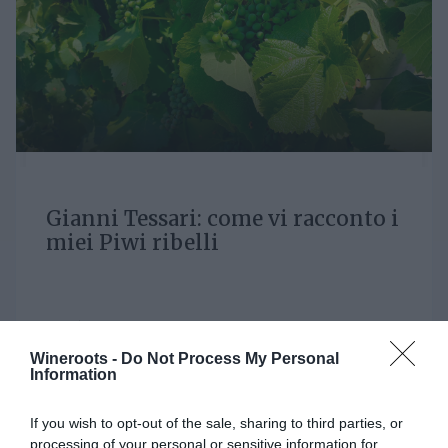
Gianni Tessari: come vi racconto i
miei Piwi ribelli
LUN 19 DICEMBRE 2022
Wineroots -
Do Not Process My Personal
Information
WINE LOVERS
If you wish to opt-out of the sale, sharing to third parties, or
processing of your personal or sensitive information for