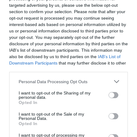
targeted advertising by us, please use the below opt-out
section to confirm your selection. Please note that after your
Rotaria, una piattaforma
opt-out request is processed you may continue seeing
enoculturale nel cuore del
interest-based ads based on personal information utilized by
Roero
us or personal information disclosed to third parties prior to
MAR 25 NOVEMBRE 2025
your opt-out. You may separately opt-out of the further
disclosure of your personal information by third parties on the
IAB’s list of downstream participants. This information may
also be disclosed by us to third parties on the
IAB’s List of
Downstream Participants
that may further disclose it to other
Un nuovo Cda per Demeter
third parties.
con la riconferma del
presidente Enrico Amico
Personal Data Processing Opt Outs
GIO 5 GIUGNO 2025
I want to opt-out of the Sharing of my
personal data.
Opted In
I want to opt-out of the Sale of my
Il Gruppo ARGEA
Personal Data.
acquisisce WinesU con
Opted In
l'obiettivo di rafforzare il
LUN 24 FEBBRAIO 2025
posizionamento negli Stati
I want to opt-out of processing my