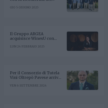
presidente Enrico Amico
GIO 5 GIUGNO 2025
Il Gruppo ARGEA
acquisisce WinesU con
l'obiettivo di rafforzare il
LUN 24 FEBBRAIO 2025
posizionamento negli Stati
Uniti
Per il Consorzio di Tutela
Vini Oltrepò Pavese arriva
il nuovo direttore. È
VEN 6 SETTEMBRE 2024
Riccardo Binda