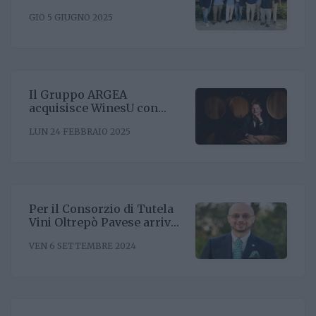
presidente Enrico Amico
GIO 5 GIUGNO 2025
Il Gruppo ARGEA
acquisisce WinesU con
l'obiettivo di rafforzare il
LUN 24 FEBBRAIO 2025
posizionamento negli Stati
Uniti
Per il Consorzio di Tutela
Vini Oltrepò Pavese arriva
il nuovo direttore. È
VEN 6 SETTEMBRE 2024
Riccardo Binda