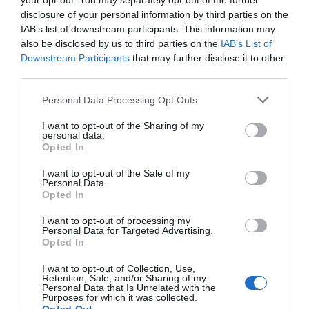
your opt-out. You may separately opt-out of the further
LUN 27 LUGLIO 2020
disclosure of your personal information by third parties on the
IAB’s list of downstream participants. This information may
also be disclosed by us to third parties on the
IAB’s List of
Downstream Participants
that may further disclose it to other
third parties.
Personal Data Processing Opt Outs
I want to opt-out of the Sharing of my
personal data.
Opted In
I want to opt-out of the Sale of my
Personal Data.
Opted In
I want to opt-out of processing my
Personal Data for Targeted Advertising.
Opted In
Cembrani Doc, gli Avengers del
I want to opt-out of Collection, Use,
vino
Retention, Sale, and/or Sharing of my
Personal Data that Is Unrelated with the
Purposes for which it was collected.