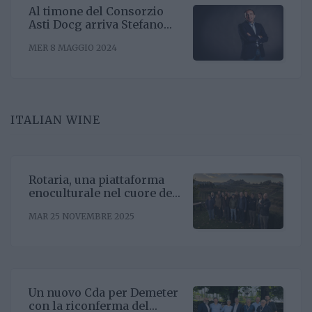
Al timone del Consorzio
Asti Docg arriva Stefano
Ricagno. Incentivare la
MER 8 MAGGIO 2024
sinergia associativa e far
bene sul mercato, questa la
mission
ITALIAN WINE
Rotaria, una piattaforma
enoculturale nel cuore del
Roero
MAR 25 NOVEMBRE 2025
Un nuovo Cda per Demeter
con la riconferma del