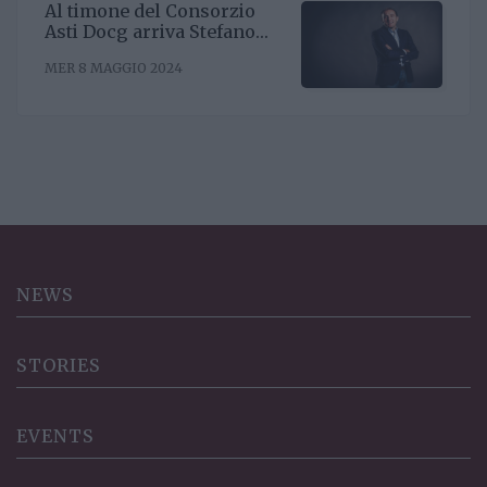
Al timone del Consorzio
Asti Docg arriva Stefano
Ricagno. Incentivare la
MER 8 MAGGIO 2024
sinergia associativa e far
bene sul mercato, questa la
mission
NEWS
STORIES
EVENTS