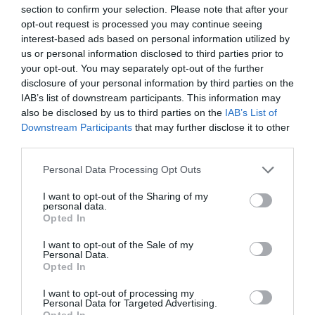
section to confirm your selection. Please note that after your
opt-out request is processed you may continue seeing
Per il Consorzio di Tutela
interest-based ads based on personal information utilized by
Vini Oltrepò Pavese arriva
us or personal information disclosed to third parties prior to
il nuovo direttore. È
VEN 6 SETTEMBRE 2024
your opt-out. You may separately opt-out of the further
Riccardo Binda
disclosure of your personal information by third parties on the
IAB’s list of downstream participants. This information may
also be disclosed by us to third parties on the
IAB’s List of
Downstream Participants
that may further disclose it to other
third parties.
Al timone del Consorzio
Asti Docg arriva Stefano
Ricagno. Incentivare la
Personal Data Processing Opt Outs
MER 8 MAGGIO 2024
sinergia associativa e far
I want to opt-out of the Sharing of my
bene sul mercato, questa la
personal data.
mission
Opted In
I want to opt-out of the Sale of my
ITALIAN WINE
Personal Data.
Opted In
I want to opt-out of processing my
Personal Data for Targeted Advertising.
Rotaria, una piattaforma
Opted In