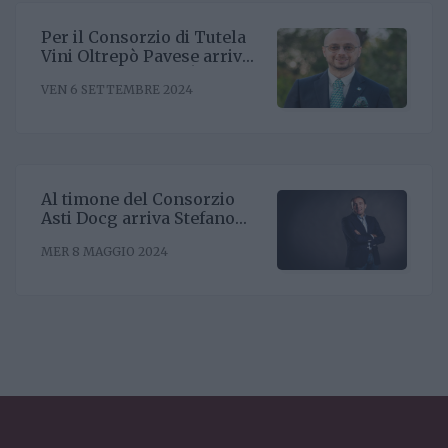
Per il Consorzio di Tutela
Vini Oltrepò Pavese arriva
il nuovo direttore. È
VEN 6 SETTEMBRE 2024
Riccardo Binda
Al timone del Consorzio
Asti Docg arriva Stefano
Ricagno. Incentivare la
MER 8 MAGGIO 2024
sinergia associativa e far
bene sul mercato, questa la
mission