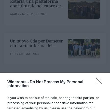
Rotaria, una piattaforma
enoculturale nel cuore del
Roero
MAR 25 NOVEMBRE 2025
Un nuovo Cda per Demeter
con la riconferma del
presidente Enrico Amico
GIO 5 GIUGNO 2025
Il Gruppo ARGEA
Wineroots -
Do Not Process My Personal
acquisisce WinesU con
Information
l'obiettivo di rafforzare il
LUN 24 FEBBRAIO 2025
posizionamento negli Stati
If you wish to opt-out of the sale, sharing to third parties, or
Uniti
processing of your personal or sensitive information for
targeted advertising by us, please use the below opt-out