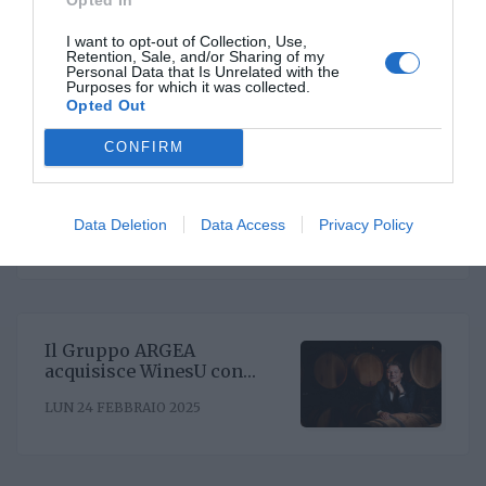
enoculturale nel cuore del
Roero
I want to opt-out of Collection, Use,
Retention, Sale, and/or Sharing of my
MAR 25 NOVEMBRE 2025
Personal Data that Is Unrelated with the
Purposes for which it was collected.
Opted Out
CONFIRM
Un nuovo Cda per Demeter
con la riconferma del
presidente Enrico Amico
Data Deletion
Data Access
Privacy Policy
GIO 5 GIUGNO 2025
Il Gruppo ARGEA
acquisisce WinesU con
l'obiettivo di rafforzare il
LUN 24 FEBBRAIO 2025
posizionamento negli Stati
Uniti